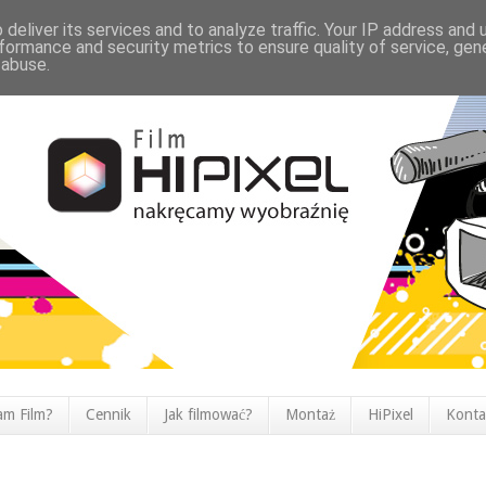
deliver its services and to analyze traffic. Your IP address and
formance and security metrics to ensure quality of service, ge
 abuse.
am Film?
Cennik
Jak filmować?
Montaż
HiPixel
Konta