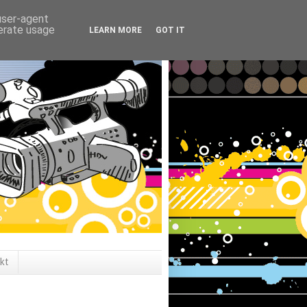
 user-agent
nerate usage
LEARN MORE
GOT IT
kt